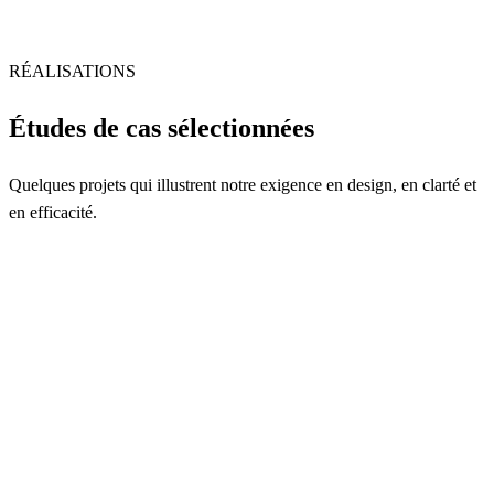
RÉALISATIONS
Études de cas sélectionnées
Quelques projets qui illustrent notre exigence en design, en clarté et
en efficacité.
Marque internationale · Nutrition animale
Une expérience digitale B2C pour Royal Canin
Gabon
Création d'une expérience digitale dédiée à la vente directe des
produits Royal Canin Gabon. Stratégie produit, parcours d'achat,
design d'interface et intégration backend.