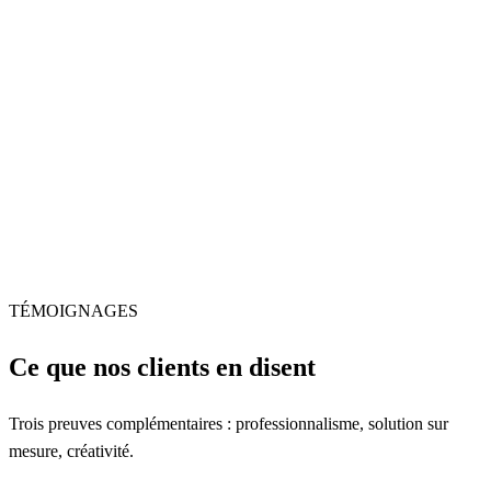
1 heure dans nos locaux
35 000 FCFA
En déplacement
1 heure chez vous
50 000 FCFA
TÉMOIGNAGES
Ce que nos clients en disent
Trois preuves complémentaires : professionnalisme, solution sur
mesure, créativité.