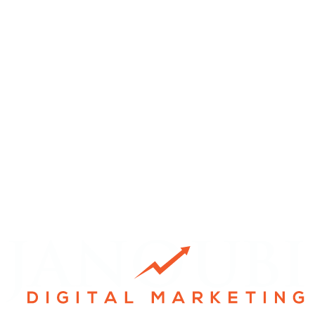
Directeur
ICP — Industrie Chimique et Plastique du Gabon
Jaber A.
Attaché de direction
AMC — Africa Motor Company