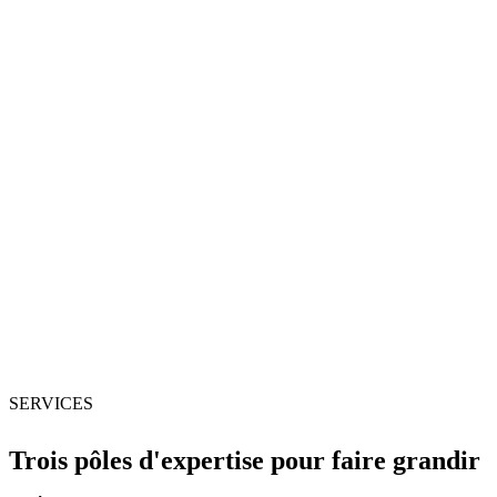
Noël de Bricorama Gabon, avec déclinaisons social media et mise
en avant des offres saisonnières.
Voir le projet
Africa Motor Company · Concessionnaire Geely & JMC à
Libreville
Site vitrine et catalogue véhicules Geely & JMC
Vitrine digitale rapide et structurée pour un concessionnaire
automobile à Libreville : modèles, fiches détaillées, prix de
référence, disponibilités et contact direct par WhatsApp.
Voir le projet
SERVICES
Trois pôles d'expertise pour faire grandir